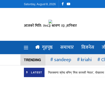
Saturday, August 8, 2026
आजको मिति: २०८३ श्रावण २३ ,शनिबार
गृहपृष्ठ
समाचार
विजनेस
ज
sandeep
kriahi
C
TRENDING
निलक्सणा श्रेष्ठ बनिन् ‘मिस कास्की नेपाल’, पोखरामा 
LATEST