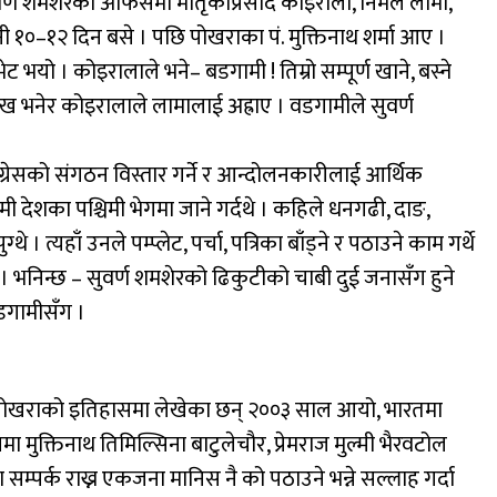
र्ण शमशेरको अफिसमा मातृकाप्रसाद कोइराला, निर्मल लामा,
उनी १०–१२ दिन बसे । पछि पोखराका पं. मुक्तिनाथ शर्मा आए ।
 भयो । कोइरालाले भने– बडगामी ! तिम्रो सम्पूर्ण खाने, बस्ने
राख भनेर कोइरालाले लामालाई अह्राए । वडगामीले सुवर्ण
ग्रेसको संगठन विस्तार गर्ने र आन्दोलनकारीलाई आर्थिक
 देशका पश्चिमी भेगमा जाने गर्दथे । कहिले धनगढी, दाङ,
 । त्यहाँ उनले पम्प्लेट, पर्चा, पत्रिका बाँड्ने र पठाउने काम गर्थे
। भनिन्छ – सुवर्ण शमशेरको ढिकुटीको चाबी दुई जनासँग हुने
वडगामीसँग ।
पोखराको इतिहासमा लेखेका छन् २००३ साल आयो, भारतमा
मुक्तिनाथ तिमिल्सिना बाटुलेचौर, प्रेमराज मुल्मी भैरवटोल
म्पर्क राख्न एकजना मानिस नै को पठाउने भन्ने सल्लाह गर्दा