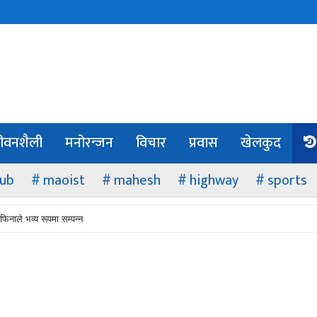
ीवनशैली
मनोरन्जन
विचार
प्रवास
खेलकुद
lub
maoist
mahesh
highway
sports
फिनाले भव्य रूपमा सम्पन्न