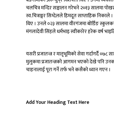
बडगामीको अरू थुपै्र विशेषता थिए । उनमा व्यवसा
चलचित्र मन्दिर सञ्चालन गरेभने २०१३ सालमा पोख
स्व.चित्राङ्गर सिग्देलले हिमदूत साप्ताहिक निकाले
थिए । उनले ०२३ सालमा वीरगंजमा बोर्डिङ स्कुलका
मंगलादेवी सिंहले धर्मभाइ स्वीकारेर हरेक वर्ष भाइ
यसरी प्रजातन्त्र र मातृभूमिको सेवा गर्दागर्दै ०
मुलुकमा प्रजातन्त्रको आगमन भएको देखे पनि उनको
चाहनालाई पूरा गर्ने तर्फ भने कसैको ध्यान गएन ।
Add Your Heading Text Here