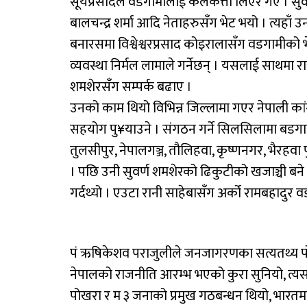
सूर्यप्रसादले वडगामीलाई कलकत्ता लिएर गए । सुव
बालचन्द्र शर्मा आदि नेताहरुसँग भेट भयो । त्यहाँ 
बनारसमा विश्वेश्वरप्रसाद कोइरालासँग वडगामीको भेट
व्यवस्था निर्मल लामाले गर्नेछन् । यसलाई साथमा 
शमशेरसँग सम्पर्क बढाए ।
उनको काम थियो विभिन्न जिल्लामा गएर नेपाली कां
सहयोग पु¥याउने । संगठन गर्ने सिलसिलामा बडगामी
तुलसीपुर, नेपालगञ्ज, तौलिहवा, कृष्णनगर, भैरहवा पुग्थे
। पछि उनी सुवर्ण शमशेरको ढिकुटीको खजाञ्ची बने 
गर्दथ्यो । एउटा रानी साहेबासँग अर्को रामबहादुर 
पं ऋषिकेशव पराजुलीले जनजागरणका सत्यतथ्य 
नेपालको राजनीति आरम्भ भएको कुरा सुनियो, त्यसमा 
पोखरा र म ३ जनाको प्रमुख गठबन्धन थियो, भारतमा स