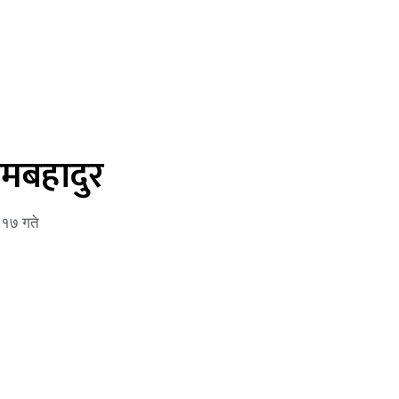
ामबहादुर
:१७ गते