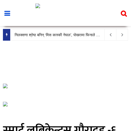
निलक्सणा श्रेष्ठ बनिन् ‘मिस कास्की नेपाल’, पोखरामा फिनाले भव्य रूपमा सम्पन्न
स्मार्ट लुब्रिकेन्टस गौरादह -६