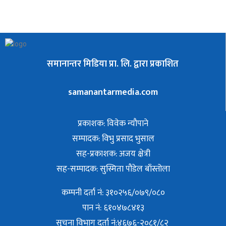
समानान्तर मिडिया प्रा. लि. द्वारा प्रकाशित
samanantarmedia.com
प्रकाशक: विवेक न्याैपाने
सम्पादक: विभु प्रसाद भुसाल
सह-प्रकाशक: अजय क्षेत्री
सह-सम्पादक: सुस्मिता पौडेल बाँस्तोला
कम्पनी दर्ता नं: ३१०२५६/०७९/०८०
पान नं: ६१०४७८४१३
सुचना विभाग दर्ता नं:४६७६-२०८१/८२