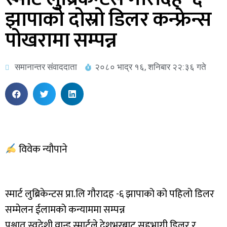
झापाको दोस्रो डिलर कन्फ्रेन्स
पोखरामा सम्पन्न
समानान्तर संवाददाता
२०८० भाद्र १६, शनिबार २२:३६ गते
विवेक न्यौपाने
स्मार्ट लुब्रिकेन्टस प्रा.लि गौरादह -६ झापाको को पहिलो डिलर
सम्मेलन ईलामको कन्याममा सम्पन्न
पश्चात स्वदेशी व्रान्ड स्मार्टले देशभरबाट सहभागी डिलर र