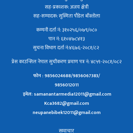
सह-प्रकाशक: अजय क्षेत्री
सह-सम्पादक: सुस्मिता पौडेल बाँस्तोला
कम्पनी दर्ता नं: ३१०२५६/०७९/०८०
पान नं: ६१०४७८४१३
सुचना विभाग दर्ता नं:४६७६-२०८१/८२
प्रेस काउन्सिल नेपाल सुचीकरण प्रमाण पत्र नं: ४८५९-२०८१/०८२
फोन : 9856024688/9856067383/
9856012011
इमेल: samanantarmedia12011@gmail.com
Kca3682@gmail.com
neupanebibek12011@gmail.com
समाचार