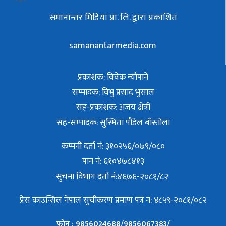
समानान्तर मिडिया प्रा. लि. द्वारा प्रकाशित
samanantarmedia.com
प्रकाशक: विवेक न्याैपाने
सम्पादक: विभु प्रसाद भुसाल
सह-प्रकाशक: अजय क्षेत्री
सह-सम्पादक: सुस्मिता पौडेल बाँस्तोला
कम्पनी दर्ता नं: ३१०२५६/०७९/०८०
पान नं: ६१०४७८४१३
सुचना विभाग दर्ता नं:४६७६-२०८१/८२
प्रेस काउन्सिल नेपाल सुचीकरण प्रमाण पत्र नं: ४८५९-२०८१/०८२
फोन : 9856024688/9856067383/