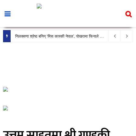
निलक्सणा श्रेष्ठ बनिन् ‘मिस कास्की नेपाल’, पोखरामा फिनाले भव्य रूपमा सम्पन्न
उत्तम साइतमा श्री गण्डकी