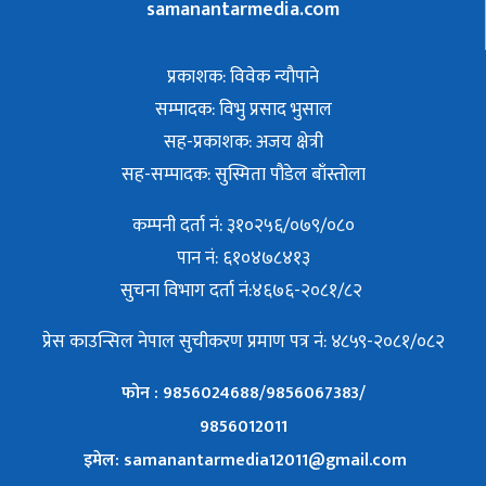
samanantarmedia.com
प्रकाशक: विवेक न्याैपाने
सम्पादक: विभु प्रसाद भुसाल
सह-प्रकाशक: अजय क्षेत्री
सह-सम्पादक: सुस्मिता पौडेल बाँस्तोला
कम्पनी दर्ता नं: ३१०२५६/०७९/०८०
पान नं: ६१०४७८४१३
सुचना विभाग दर्ता नं:४६७६-२०८१/८२
प्रेस काउन्सिल नेपाल सुचीकरण प्रमाण पत्र नं: ४८५९-२०८१/०८२
फोन : 9856024688/9856067383/
9856012011
इमेल: samanantarmedia12011@gmail.com