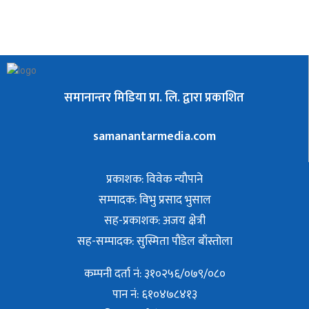
समानान्तर मिडिया प्रा. लि. द्वारा प्रकाशित
samanantarmedia.com
प्रकाशक: विवेक न्याैपाने
सम्पादक: विभु प्रसाद भुसाल
सह-प्रकाशक: अजय क्षेत्री
सह-सम्पादक: सुस्मिता पौडेल बाँस्तोला
कम्पनी दर्ता नं: ३१०२५६/०७९/०८०
पान नं: ६१०४७८४१३