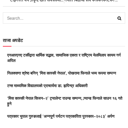
टाइगरले वर्ष उत्कृष्ट खेल संघसंस्थाको पुरस्कार प्रायोजना गर्ने
नेपाल बिद्यार्थी सघं कास्कीकोटको शुभकामना आदान प्रदान तथा पाचौं अधिबेशन सम्पन्न
ताजा अपडेट
एनआरएनए टर्कीद्वारा धार्मिक सद्भाव, सामाजिक एकता र राष्ट्रिय मेलमिलाप कायम गर्न
अपिल
निलक्सणा श्रेष्ठ बनिन् ‘मिस कास्की नेपाल’, पोखरामा फिनाले भव्य रूपमा सम्पन्न
टप्स माध्यमिक विद्यालयको प्राचार्यमा डा. झपिन्द्र अधिकारी
‘मिस कास्की नेपाल सिजन–२’ ट्यालेन्ट राउन्ड सम्पन्न, ग्र्यान्ड फिनाले साउन १६ गते
हुने
पत्रकार भुपाल गुरुङलाई ‘अन्नपूर्ण पर्यटन पत्रकारिता पुरस्कार–२०८३’ अर्पण