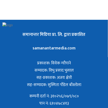
समानान्तर मिडिया प्रा. लि. द्वारा प्रकाशित
samanantarmedia.com
प्रकाशक: विवेक न्याैपाने
सम्पादक: विभु प्रसाद भुसाल
सह-प्रकाशक: अजय क्षेत्री
सह-सम्पादक: सुस्मिता पौडेल बाँस्तोला
कम्पनी दर्ता नं: ३१०२५६/०७९/०८०
पान नं: ६१०४७८४१३