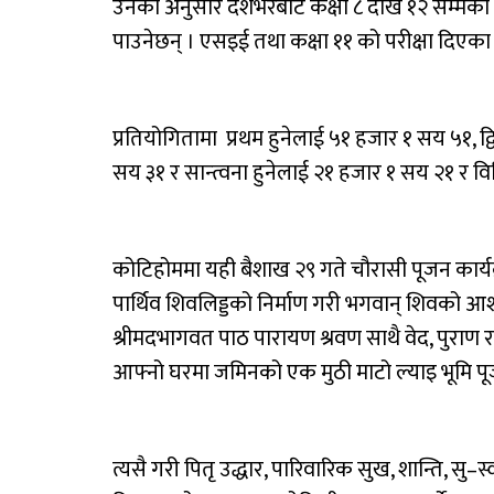
उनका अनुसार देशभरबाट कक्षा ८ देखि १२ सम्मका वि
पाउनेछन् । एसइई तथा कक्षा ११ को परीक्षा दिएका 
प्रतियोगितामा प्रथम हुनेलाई ५१ हजार १ सय ५१, द
सय ३१ र सान्त्वना हुनेलाई २१ हजार १ सय २१ र वि
कोटिहोममा यही बैशाख २९ गते चौरासी पूजन कार्
पार्थिव शिवलिड्डको निर्माण गरी भगवान् शिवको आशीर्वाद
श्रीमदभागवत पाठ पारायण श्रवण साथै वेद, पुराण र
आफ्नो घरमा जमिनको एक मुठी माटो ल्याइ भूमि पूजन 
त्यसै गरी पितृ उद्धार, पारिवारिक सुख, शान्ति, सु