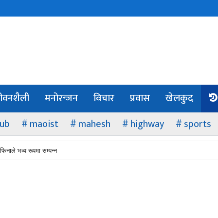
ीवनशैली
मनोरन्जन
विचार
प्रवास
खेलकुद
lub
maoist
mahesh
highway
sports
फिनाले भव्य रूपमा सम्पन्न