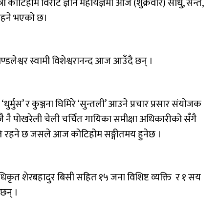
ी कोटिहोम विराट ज्ञान महायज्ञमा आज (शुक्रवार) साधु, सन्त,
रहने भएको छ।
लेश्वर स्वामी विशेश्वरानन्द आज आउँदै छन् ।
र्मुस’ र कुञ्जना घिमिरे ‘सुन्तली’ आउने प्रचार प्रसार संयोजक
नै पोखरेली चेली चर्चित गायिका समीक्षा अधिकारीको सँगै
ति रहने छ जसले आज कोटिहोम सङ्गीतमय हुनेछ ।
धिकृत शेरबहादुर बिसी सहित १५ जना विशिष्ट व्यक्ति र १ सय
ैछन् ।