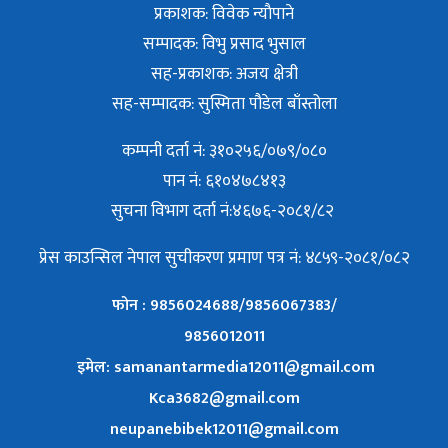
प्रकाशक: विवेक न्याैपाने
सम्पादक: विभु प्रसाद भुसाल
सह-प्रकाशक: अजय क्षेत्री
सह-सम्पादक: सुस्मिता पौडेल बाँस्तोला
कम्पनी दर्ता नं: ३१०२५६/०७९/०८०
पान नं: ६१०४७८४१३
सुचना विभाग दर्ता नं:४६७६-२०८१/८२
प्रेस काउन्सिल नेपाल सुचीकरण प्रमाण पत्र नं: ४८५९-२०८१/०८२
फोन : 9856024688/9856067383/
9856012011
इमेल: samanantarmedia12011@gmail.com
Kca3682@gmail.com
neupanebibek12011@gmail.com