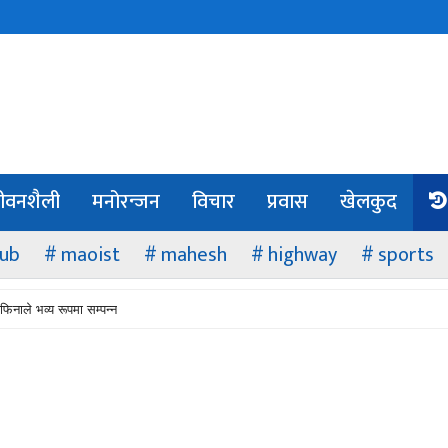
ीवनशैली
मनोरन्जन
विचार
प्रवास
खेलकुद
lub
maoist
mahesh
highway
sports
फिनाले भव्य रूपमा सम्पन्न