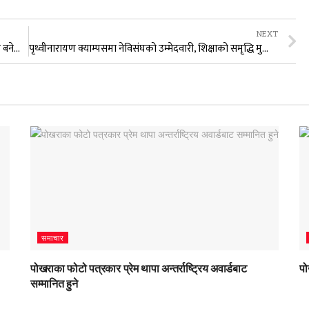
NEXT
को हुन् जनप्रिय क्याम्पस नेविसंघबाट स्ववियु कोषाध्यक्ष उम्मेद्वार बनेकी अनिसा खडका(अनु)
पृथ्वीनारायण क्याम्पसमा नेविसंघको उम्मेदवारी, शिक्षाको समृद्धि मुख्य एजेन्डा
समाचार
पोखराका फोटो पत्रकार प्रेम थापा अन्तर्राष्ट्रिय अवार्डबाट
पो
सम्मानित हुने