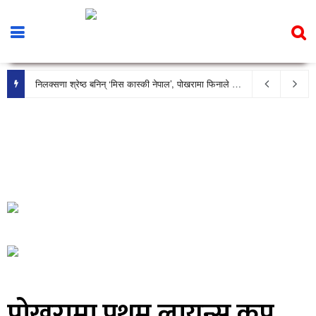
निलक्सणा श्रेष्ठ बनिन् ‘मिस कास्की नेपाल’, पोखरामा फिनाले भव्य रूपमा सम्पन्न
पोखरामा प्रथम लायन्स कप