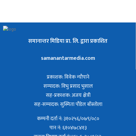
समानान्तर मिडिया प्रा. लि. द्वारा प्रकाशित
samanantarmedia.com
प्रकाशक: विवेक न्याैपाने
सम्पादक: विभु प्रसाद भुसाल
सह-प्रकाशक: अजय क्षेत्री
सह-सम्पादक: सुस्मिता पौडेल बाँस्तोला
कम्पनी दर्ता नं: ३१०२५६/०७९/०८०
पान नं: ६१०४७८४१३