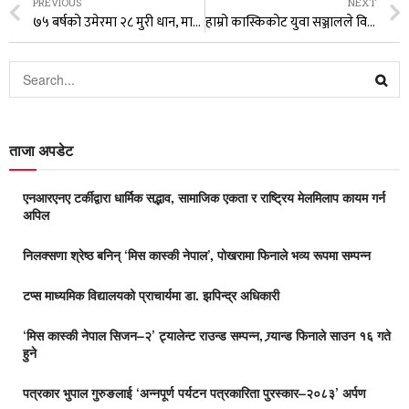
PREVIOUS
NEXT
७५ बर्षको उमेरमा २८ मुरी धान, माईला बा !
हाम्रो कास्किकोट युवा सञ्जालले विविध कार्यक्रम गरी मनायो सातौँ बार्षिकोत्सव
ताजा अपडेट
एनआरएनए टर्कीद्वारा धार्मिक सद्भाव, सामाजिक एकता र राष्ट्रिय मेलमिलाप कायम गर्न
अपिल
निलक्सणा श्रेष्ठ बनिन् ‘मिस कास्की नेपाल’, पोखरामा फिनाले भव्य रूपमा सम्पन्न
टप्स माध्यमिक विद्यालयको प्राचार्यमा डा. झपिन्द्र अधिकारी
‘मिस कास्की नेपाल सिजन–२’ ट्यालेन्ट राउन्ड सम्पन्न, ग्र्यान्ड फिनाले साउन १६ गते
हुने
पत्रकार भुपाल गुरुङलाई ‘अन्नपूर्ण पर्यटन पत्रकारिता पुरस्कार–२०८३’ अर्पण