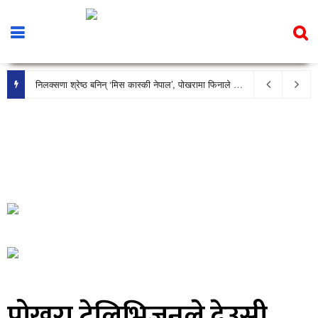
निलक्सणा श्रेष्ठ बनिन् ‘मिस कास्की नेपाल’, पोखरामा फिनाले भव्य रूपमा सम्पन्न
पोखरा टेलिभिजनले देउसी