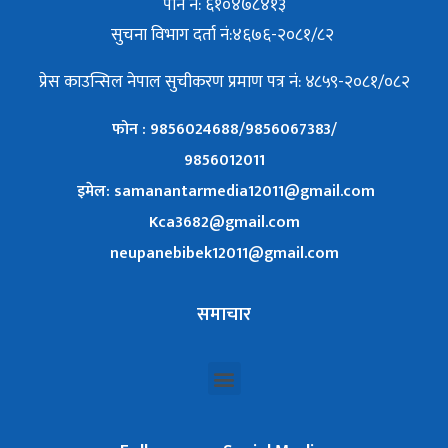
पान नं: ६१०४७८४१३
सुचना विभाग दर्ता नं:४६७६-२०८१/८२
प्रेस काउन्सिल नेपाल सुचीकरण प्रमाण पत्र नं: ४८५९-२०८१/०८२
फोन : 9856024688/9856067383/
9856012011
इमेल: samanantarmedia12011@gmail.com
Kca3682@gmail.com
neupanebibek12011@gmail.com
समाचार