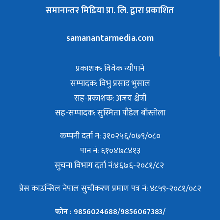
समानान्तर मिडिया प्रा. लि. द्वारा प्रकाशित
samanantarmedia.com
प्रकाशक: विवेक न्याैपाने
सम्पादक: विभु प्रसाद भुसाल
सह-प्रकाशक: अजय क्षेत्री
सह-सम्पादक: सुस्मिता पौडेल बाँस्तोला
कम्पनी दर्ता नं: ३१०२५६/०७९/०८०
पान नं: ६१०४७८४१३
सुचना विभाग दर्ता नं:४६७६-२०८१/८२
प्रेस काउन्सिल नेपाल सुचीकरण प्रमाण पत्र नं: ४८५९-२०८१/०८२
फोन : 9856024688/9856067383/