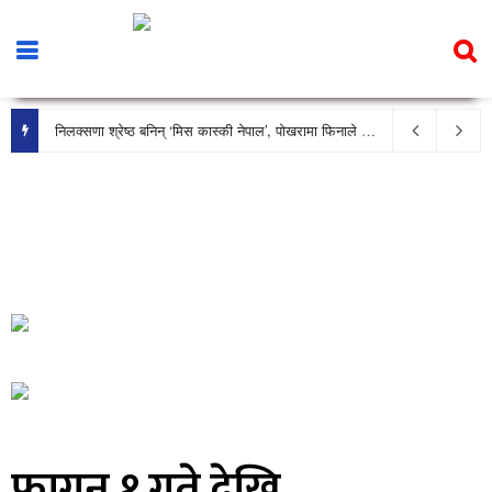
निलक्सणा श्रेष्ठ बनिन् ‘मिस कास्की नेपाल’, पोखरामा फिनाले भव्य रूपमा सम्पन्न
फागुन १ गते देखि