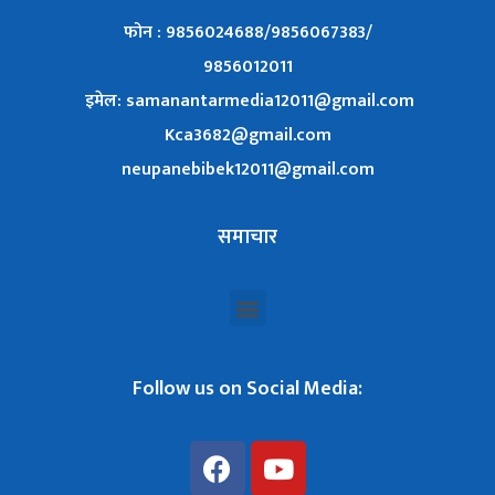
फोन : 9856024688/9856067383/
9856012011
इमेल: samanantarmedia12011@gmail.com
Kca3682@gmail.com
neupanebibek12011@gmail.com
समाचार
Follow us on Social Media: