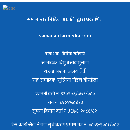
समानान्तर मिडिया प्रा. लि. द्वारा प्रकाशित
samanantarmedia.com
प्रकाशक: विवेक न्याैपाने
सम्पादक: विभु प्रसाद भुसाल
सह-प्रकाशक: अजय क्षेत्री
सह-सम्पादक: सुस्मिता पौडेल बाँस्तोला
कम्पनी दर्ता नं: ३१०२५६/०७९/०८०
पान नं: ६१०४७८४१३
सुचना विभाग दर्ता नं:४६७६-२०८१/८२
प्रेस काउन्सिल नेपाल सुचीकरण प्रमाण पत्र नं: ४८५९-२०८१/०८२