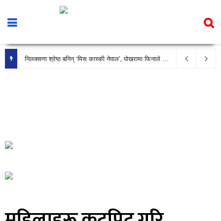
निलक्सणा श्रेष्ठ बनिन् ‘मिस कास्की नेपाल’, पोखरामा फिनाले भव्य रूपमा सम्पन्न
महिलाहरू कुटपिट गरि