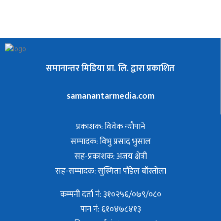
समानान्तर मिडिया प्रा. लि. द्वारा प्रकाशित
samanantarmedia.com
प्रकाशक: विवेक न्याैपाने
सम्पादक: विभु प्रसाद भुसाल
सह-प्रकाशक: अजय क्षेत्री
सह-सम्पादक: सुस्मिता पौडेल बाँस्तोला
कम्पनी दर्ता नं: ३१०२५६/०७९/०८०
पान नं: ६१०४७८४१३