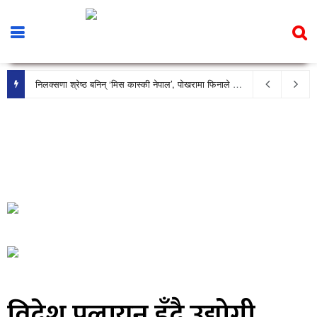
टप्स माध्यमिक विद्यालयको प्राचार्यमा डा. झपिन्द्र अधिकारी
निलक्सणा श्रेष्ठ बनिन् ‘मिस कास्की नेपाल’, पोखरामा फिनाले भव्य रूपमा सम्पन्न
विदेश पलायन हुँदै उद्योगी