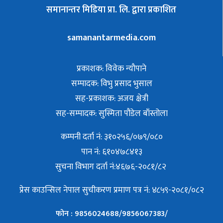
समानान्तर मिडिया प्रा. लि. द्वारा प्रकाशित
samanantarmedia.com
प्रकाशक: विवेक न्याैपाने
सम्पादक: विभु प्रसाद भुसाल
सह-प्रकाशक: अजय क्षेत्री
सह-सम्पादक: सुस्मिता पौडेल बाँस्तोला
कम्पनी दर्ता नं: ३१०२५६/०७९/०८०
पान नं: ६१०४७८४१३
सुचना विभाग दर्ता नं:४६७६-२०८१/८२
प्रेस काउन्सिल नेपाल सुचीकरण प्रमाण पत्र नं: ४८५९-२०८१/०८२
फोन : 9856024688/9856067383/