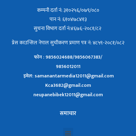
कम्पनी दर्ता नं: ३१०२५६/०७९/०८०
पान नं: ६१०४७८४१३
सुचना विभाग दर्ता नं:४६७६-२०८१/८२
प्रेस काउन्सिल नेपाल सुचीकरण प्रमाण पत्र नं: ४८५९-२०८१/०८२
फोन : 9856024688/9856067383/
9856012011
इमेल: samanantarmedia12011@gmail.com
Kca3682@gmail.com
neupanebibek12011@gmail.com
समाचार