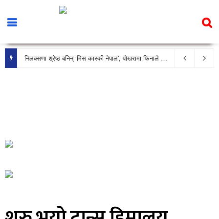
निलक्सणा श्रेष्ठ बनिन् ‘मिस कास्की नेपाल’, पोखरामा फिनाले भव्य रूपमा सम्पन्न
शुरु भयो ट्रान्स हिमालय