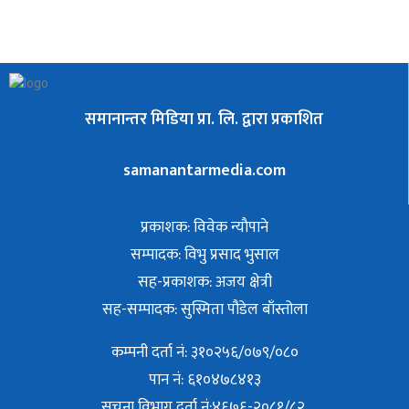
समानान्तर मिडिया प्रा. लि. द्वारा प्रकाशित
samanantarmedia.com
प्रकाशक: विवेक न्याैपाने
सम्पादक: विभु प्रसाद भुसाल
सह-प्रकाशक: अजय क्षेत्री
सह-सम्पादक: सुस्मिता पौडेल बाँस्तोला
कम्पनी दर्ता नं: ३१०२५६/०७९/०८०
पान नं: ६१०४७८४१३
सुचना विभाग दर्ता नं:४६७६-२०८१/८२