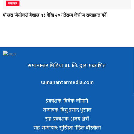
समाचार
पोखरा जेसीजले बैशाख १८ देखि २० गतेसम्म जेसीज सप्ताहन्त गर्ने
समानान्तर मिडिया प्रा. लि. द्वारा प्रकाशित
samanantarmedia.com
प्रकाशक: विवेक न्याैपाने
सम्पादक: विभु प्रसाद भुसाल
सह-प्रकाशक: अजय क्षेत्री
सह-सम्पादक: सुस्मिता पौडेल बाँस्तोला