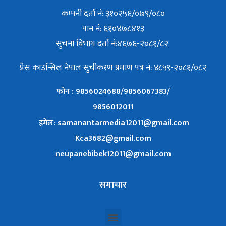
कम्पनी दर्ता नं: ३१०२५६/०७९/०८०
पान नं: ६१०४७८४१३
सुचना विभाग दर्ता नं:४६७६-२०८१/८२
प्रेस काउन्सिल नेपाल सुचीकरण प्रमाण पत्र नं: ४८५९-२०८१/०८२
फोन : 9856024688/9856067383/
9856012011
इमेल: samanantarmedia12011@gmail.com
Kca3682@gmail.com
neupanebibek12011@gmail.com
समाचार