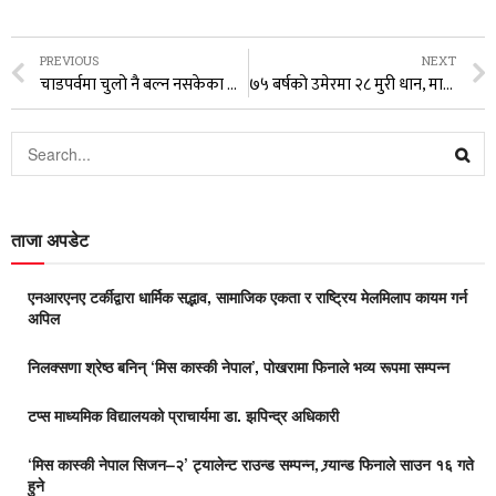
PREVIOUS
NEXT
चाडपर्वमा चुलो नै बल्न नसकेका अति बिपन्न परिवारलाई ७ नं वडा कार्यालयले सहयाेग गर्ने
७५ बर्षको उमेरमा २८ मुरी धान, माईला बा !
ताजा अपडेट
एनआरएनए टर्कीद्वारा धार्मिक सद्भाव, सामाजिक एकता र राष्ट्रिय मेलमिलाप कायम गर्न
अपिल
निलक्सणा श्रेष्ठ बनिन् ‘मिस कास्की नेपाल’, पोखरामा फिनाले भव्य रूपमा सम्पन्न
टप्स माध्यमिक विद्यालयको प्राचार्यमा डा. झपिन्द्र अधिकारी
‘मिस कास्की नेपाल सिजन–२’ ट्यालेन्ट राउन्ड सम्पन्न, ग्र्यान्ड फिनाले साउन १६ गते
हुने