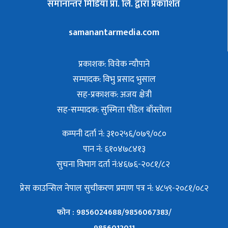
समानान्तर मिडिया प्रा. लि. द्वारा प्रकाशित
samanantarmedia.com
प्रकाशक: विवेक न्याैपाने
सम्पादक: विभु प्रसाद भुसाल
सह-प्रकाशक: अजय क्षेत्री
सह-सम्पादक: सुस्मिता पौडेल बाँस्तोला
कम्पनी दर्ता नं: ३१०२५६/०७९/०८०
पान नं: ६१०४७८४१३
सुचना विभाग दर्ता नं:४६७६-२०८१/८२
प्रेस काउन्सिल नेपाल सुचीकरण प्रमाण पत्र नं: ४८५९-२०८१/०८२
फोन : 9856024688/9856067383/