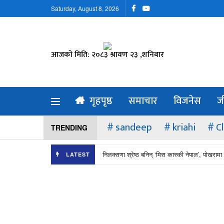
Saturday, August 8, 2026
आजको मिति: २०८३ श्रावण २३ ,शनिबार
गृहपृष्ठ
समाचार
विजनेस
ज
sandeep
kriahi
C
TRENDING
निलक्सणा श्रेष्ठ बनिन् ‘मिस कास्की नेपाल’, पोखरामा 
LATEST