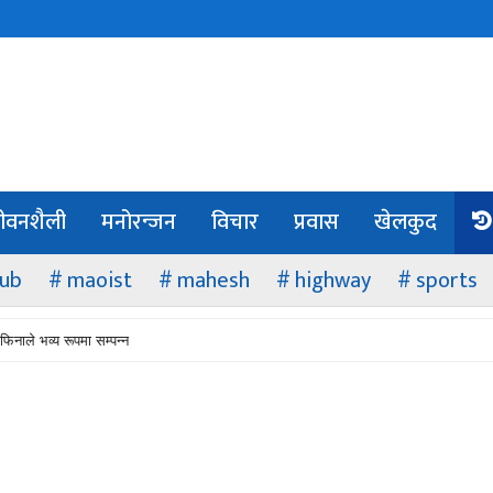
ीवनशैली
मनोरन्जन
विचार
प्रवास
खेलकुद
lub
maoist
mahesh
highway
sports
फिनाले भव्य रूपमा सम्पन्न