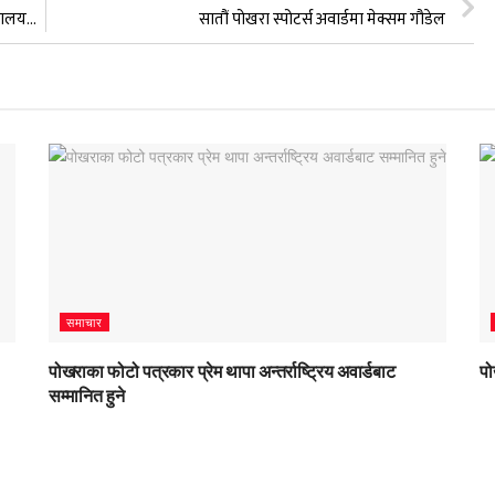
प्राइम लाइफ, गुराँस लाइफ र यूनियन लाइफ मिलेर बनेको हिमालयन लाइफ इन्स्योरेन्स कम्पनीले यहि बैशाख अन्तिम सातामा एकिकृत कारोबार गर्ने तयारी
सातौं पोखरा स्पोटर्स अवार्डमा मेक्सम गौडेल
समाचार
पोखराका फोटो पत्रकार प्रेम थापा अन्तर्राष्ट्रिय अवार्डबाट
पो
सम्मानित हुने