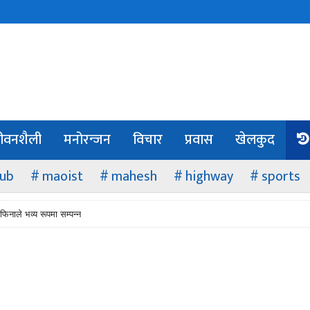
ीवनशैली
मनोरन्जन
विचार
प्रवास
खेलकुद
lub
maoist
mahesh
highway
sports
फिनाले भव्य रूपमा सम्पन्न