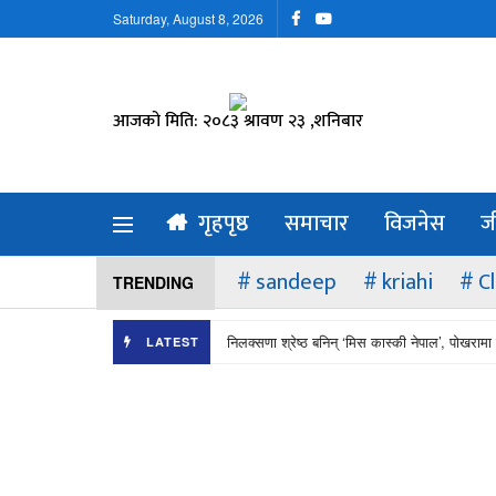
Saturday, August 8, 2026
आजको मिति: २०८३ श्रावण २३ ,शनिबार
गृहपृष्ठ
समाचार
विजनेस
ज
sandeep
kriahi
C
TRENDING
निलक्सणा श्रेष्ठ बनिन् ‘मिस कास्की नेपाल’, पोखरामा 
LATEST