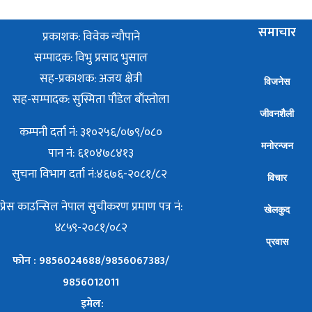
समाचार
प्रकाशक: विवेक न्याैपाने
सम्पादक: विभु प्रसाद भुसाल
सह-प्रकाशक: अजय क्षेत्री
विजनेस
सह-सम्पादक: सुस्मिता पौडेल बाँस्तोला
जीवनशैली
कम्पनी दर्ता नं: ३१०२५६/०७९/०८०
मनोरन्जन
पान नं: ६१०४७८४१३
सुचना विभाग दर्ता नं:४६७६-२०८१/८२
विचार
प्रेस काउन्सिल नेपाल सुचीकरण प्रमाण पत्र नं:
खेलकुद
४८५९-२०८१/०८२
प्रवास
फोन : 9856024688/9856067383/
9856012011
इमेल: