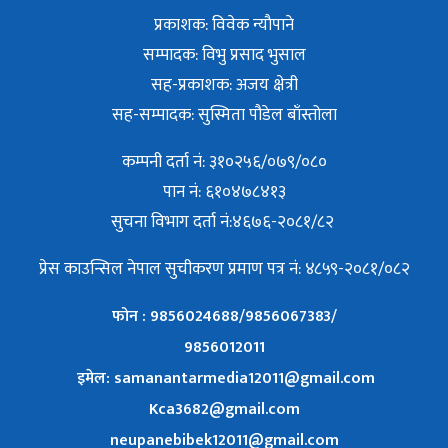
प्रकाशक: विवेक न्याैपाने
सम्पादक: विभु प्रसाद भुसाल
सह-प्रकाशक: अजय क्षेत्री
सह-सम्पादक: सुस्मिता पौडेल बाँस्तोला
कम्पनी दर्ता नं: ३१०२५६/०७९/०८०
पान नं: ६१०४७८४१३
सुचना विभाग दर्ता नं:४६७६-२०८१/८२
प्रेस काउन्सिल नेपाल सुचीकरण प्रमाण पत्र नं: ४८५९-२०८१/०८२
फोन : 9856024688/9856067383/
9856012011
इमेल: samanantarmedia12011@gmail.com
Kca3682@gmail.com
neupanebibek12011@gmail.com