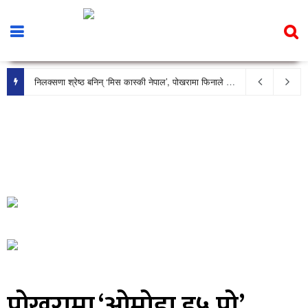
निलक्सणा श्रेष्ठ बनिन् ‘मिस कास्की नेपाल’, पोखरामा फिनाले भव्य रूपमा सम्पन्न
पोखरामा ‘ओमोडा इ५ प्रो’