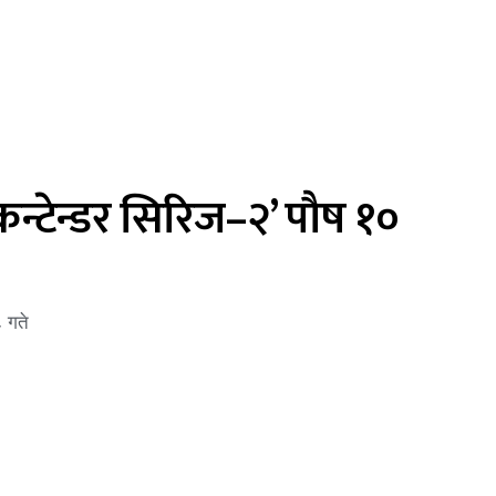
्टेन्डर सिरिज–२’ पौष १०
 गते