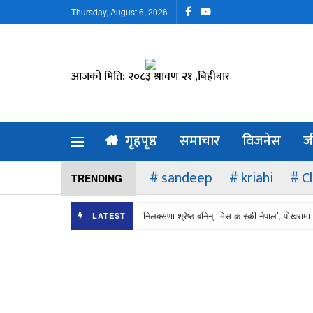
Thursday, August 6, 2026
आजको मिति: २०८३ श्रावण २१ ,बिहीबार
गृहपृष्ठ
समाचार
विजनेस
ज
sandeep
kriahi
C
TRENDING
निलक्सणा श्रेष्ठ बनिन् ‘मिस कास्की नेपाल’, पोखरामा 
LATEST