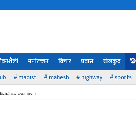
ीवनशैली
मनोरन्जन
विचार
प्रवास
खेलकुद
lub
maoist
mahesh
highway
sports
फिनाले भव्य रूपमा सम्पन्न