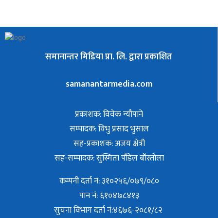
समानान्तर मिडिया प्रा. लि. द्वारा प्रकाशित
samanantarmedia.com
प्रकाशक: विवेक न्याैपाने
सम्पादक: विभु प्रसाद भुसाल
सह-प्रकाशक: अजय क्षेत्री
सह-सम्पादक: सुस्मिता पौडेल बाँस्तोला
कम्पनी दर्ता नं: ३१०२५६/०७९/०८०
पान नं: ६१०४७८४१३
सुचना विभाग दर्ता नं:४६७६-२०८१/८२