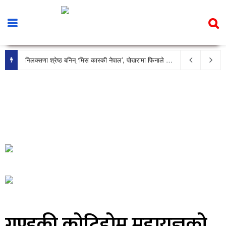
निलक्सणा श्रेष्ठ बनिन् ‘मिस कास्की नेपाल’, पोखरामा फिनाले भव्य रूपमा सम्पन्न
गण्डकी कोटिहोम महायज्ञको