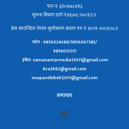
पान नं: ६१०४७८४१३
सुचना विभाग दर्ता नं:४६७६-२०८१/८२
प्रेस काउन्सिल नेपाल सुचीकरण प्रमाण पत्र नं: ४८५९-२०८१/०८२
फोन : 9856024688/9856067383/
9856012011
इमेल: samanantarmedia12011@gmail.com
Kca3682@gmail.com
neupanebibek12011@gmail.com
समाचार