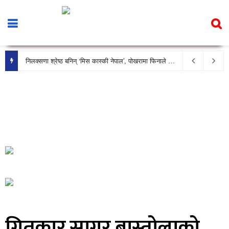
निलक्सणा श्रेष्ठ बनिन् ‘मिस कास्की नेपाल’, पोखरामा फिनाले भव्य रूपमा सम्पन्न
गितकार सागर बास्तोलाको