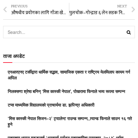
PREVIOUS
NEXT
औषधीय प्रयोगका लागि गाँजा खेतीलाई बैद्यता दिइने छ : मुख्यमन्त्री पाण्डे
पुलचोक–गोन्द्राङ ६ लेन सडक निर्माणले गति लियो
ताजा अपडेट
एनआरएनए टर्कीद्वारा धार्मिक सद्भाव, सामाजिक एकता र राष्ट्रिय मेलमिलाप कायम गर्न
अपिल
निलक्सणा श्रेष्ठ बनिन् ‘मिस कास्की नेपाल’, पोखरामा फिनाले भव्य रूपमा सम्पन्न
टप्स माध्यमिक विद्यालयको प्राचार्यमा डा. झपिन्द्र अधिकारी
‘मिस कास्की नेपाल सिजन–२’ ट्यालेन्ट राउन्ड सम्पन्न, ग्र्यान्ड फिनाले साउन १६ गते
हुने
पत्रकार भुपाल गुरुङलाई ‘अन्नपूर्ण पर्यटन पत्रकारिता पुरस्कार–२०८३’ अर्पण