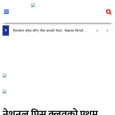
निलक्सणा श्रेष्ठ बनिन् ‘मिस कास्की नेपाल’, पोखरामा फिनाले भव्य रूपमा सम्पन्न
नेशनल पिस क्लवको प्रथम