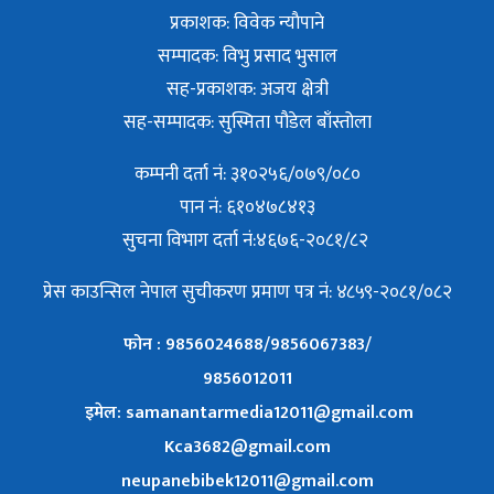
प्रकाशक: विवेक न्याैपाने
सम्पादक: विभु प्रसाद भुसाल
सह-प्रकाशक: अजय क्षेत्री
सह-सम्पादक: सुस्मिता पौडेल बाँस्तोला
कम्पनी दर्ता नं: ३१०२५६/०७९/०८०
पान नं: ६१०४७८४१३
सुचना विभाग दर्ता नं:४६७६-२०८१/८२
प्रेस काउन्सिल नेपाल सुचीकरण प्रमाण पत्र नं: ४८५९-२०८१/०८२
फोन : 9856024688/9856067383/
9856012011
इमेल: samanantarmedia12011@gmail.com
Kca3682@gmail.com
neupanebibek12011@gmail.com