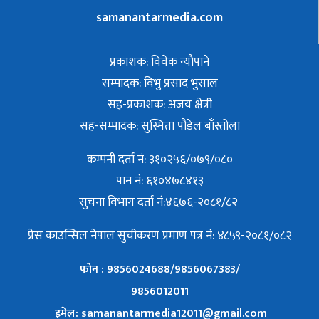
samanantarmedia.com
प्रकाशक: विवेक न्याैपाने
सम्पादक: विभु प्रसाद भुसाल
सह-प्रकाशक: अजय क्षेत्री
सह-सम्पादक: सुस्मिता पौडेल बाँस्तोला
कम्पनी दर्ता नं: ३१०२५६/०७९/०८०
पान नं: ६१०४७८४१३
सुचना विभाग दर्ता नं:४६७६-२०८१/८२
प्रेस काउन्सिल नेपाल सुचीकरण प्रमाण पत्र नं: ४८५९-२०८१/०८२
फोन : 9856024688/9856067383/
9856012011
इमेल: samanantarmedia12011@gmail.com