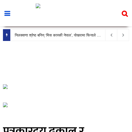
निलक्सणा श्रेष्ठ बनिन् ‘मिस कास्की नेपाल’, पोखरामा फिनाले भव्य रूपमा सम्पन्न
पत्रकारद्वय ढकाल र