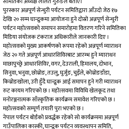
समितिका अध्यक्ष ललित गुरुङले बताए।
पुरस्कार अन्नपूर्ण सेन्चुरी पर्यटन समितिद्वारा आँउदो जेठ १७
देखि २० सम्म घान्द्रुकमा आयोजना हुने दोस्रो अन्नपूर्ण सेन्चुरी
पर्यटन महोत्सवको समापन समारोहमा वितरण गरिने समितिका
मिडिया संयोजक टंकराज अधिकारीले जानकारी दिए ।
महोत्सवको मुख्य आकर्षणको रूपमा रहेको अन्नपूर्ण म्याराथन
जेठ २० गते अन्नपूर्ण आधारशिविरबाट आरम्भ हुने म्याराथन
माछापुच्छ्रे आधारशिविर, वगर, देउराली, हिमालय, दोभान,
सिनुवा, भनुवा, छोम्रोङ, तउलु, घुर्जुङ, चुइँले, कोम्रोङडाँडा,
किम्रोङखोला, उरी हुँदै घान्द्रुक आई समापन हुने गरी म्याराथन
रुट कायम गरिएको छ । महोत्सवमा विविधि खेलकूद तथा
मनोरञ्जनात्मक साँस्कृतिक कार्यक्रम समावेश गरिएको छ ।
महोत्सवको सम्पूर्ण तयारी पुरा भएको छ ।
नेपाल पर्यटन बोर्डको प्रवर्द्धक रहेको सो कार्यक्रममा अन्नपूर्ण
गाउँपालिका कास्की, घान्द्रुक पर्यटन व्यवस्थापन समिति,