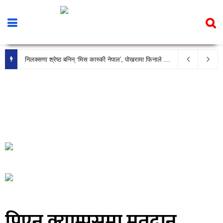
निलक्सणा श्रेष्ठ बनिन् ‘मिस कास्की नेपाल’, पोखरामा फिनाले भव्य रूपमा सम्पन्न
पिएन क्याम्पसमा मतदान