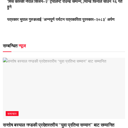
‘मिस कास्की नेपाल सिजन–२’ ट्यालेन्ट राउन्ड सम्पन्न, ग्र्यान्ड फिनाले साउन १६ गते
हुने
पत्रकार भुपाल गुरुङलाई ‘अन्नपूर्ण पर्यटन पत्रकारिता पुरस्कार–२०८३’ अर्पण
सम्बन्धित
न्यूज
समाचार
सन्तोष बस्याल गण्डकी प्रदेशस्तरीय “युवा प्रतिभा सम्मान” बाट सम्मानित