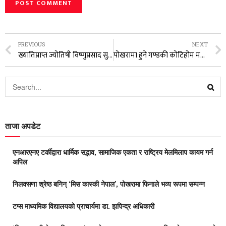
PREVIOUS
NEXT
ख्यातिप्राप्त ज्योतिषी विष्णुप्रसाद सुवेदी २ वटा अवार्डद्वारा सम्मानित
पोखरामा हुने गण्डकी कोटिहोम महायज्ञको स्थान परिवर्तन, नयाँ स्थलमा तयारी तीव्र
ताजा अपडेट
एनआरएनए टर्कीद्वारा धार्मिक सद्भाव, सामाजिक एकता र राष्ट्रिय मेलमिलाप कायम गर्न
अपिल
निलक्सणा श्रेष्ठ बनिन् ‘मिस कास्की नेपाल’, पोखरामा फिनाले भव्य रूपमा सम्पन्न
टप्स माध्यमिक विद्यालयको प्राचार्यमा डा. झपिन्द्र अधिकारी