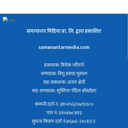
समानान्तर मिडिया प्रा. लि. द्वारा प्रकाशित
samanantarmedia.com
प्रकाशक: विवेक न्याैपाने
सम्पादक: विभु प्रसाद भुसाल
सह-प्रकाशक: अजय क्षेत्री
सह-सम्पादक: सुस्मिता पौडेल बाँस्तोला
कम्पनी दर्ता नं: ३१०२५६/०७९/०८०
पान नं: ६१०४७८४१३
सुचना विभाग दर्ता नं:४६७६-२०८१/८२