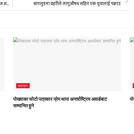
होटल व्यवस्थापन अध्ययनको आकर्षक गन्तव्य:हिमालयन कलेज अफ हस्पिटालिटी म्यानेजमेण्ट
बागलुङमा प्रहरीले लागुऔषध सहित एक युवालाई पक्राउ
समाचार
पोखराका फोटो पत्रकार प्रेम थापा अन्तर्राष्ट्रिय अवार्डबाट
पो
सम्मानित हुने