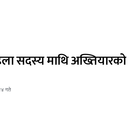
ला सदस्य माथि अख्तियारको
४४ गते