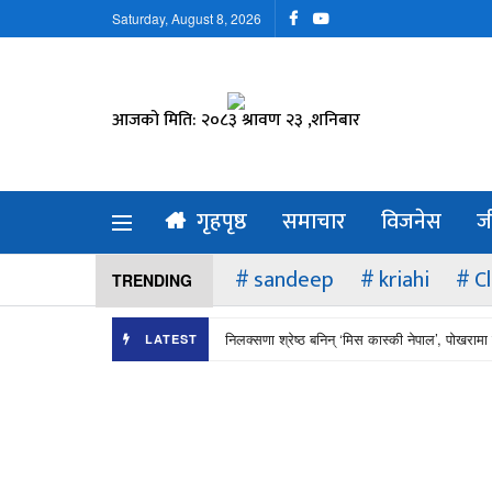
Saturday, August 8, 2026
आजको मिति: २०८३ श्रावण २३ ,शनिबार
गृहपृष्ठ
समाचार
विजनेस
ज
sandeep
kriahi
C
TRENDING
निलक्सणा श्रेष्ठ बनिन् ‘मिस कास्की नेपाल’, पोखरामा 
LATEST