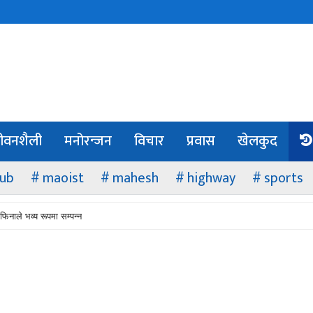
ीवनशैली
मनोरन्जन
विचार
प्रवास
खेलकुद
lub
maoist
mahesh
highway
sports
फिनाले भव्य रूपमा सम्पन्न