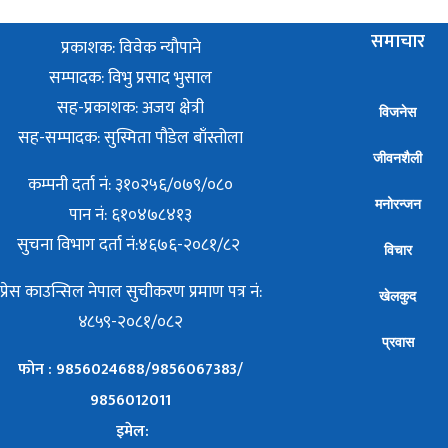
समाचार
प्रकाशक: विवेक न्याैपाने
सम्पादक: विभु प्रसाद भुसाल
सह-प्रकाशक: अजय क्षेत्री
विजनेस
सह-सम्पादक: सुस्मिता पौडेल बाँस्तोला
जीवनशैली
कम्पनी दर्ता नं: ३१०२५६/०७९/०८०
मनोरन्जन
पान नं: ६१०४७८४१३
सुचना विभाग दर्ता नं:४६७६-२०८१/८२
विचार
प्रेस काउन्सिल नेपाल सुचीकरण प्रमाण पत्र नं:
खेलकुद
४८५९-२०८१/०८२
प्रवास
फोन : 9856024688/9856067383/
9856012011
इमेल: