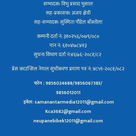
सम्पादक: विभु प्रसाद भुसाल
सह-प्रकाशक: अजय क्षेत्री
सह-सम्पादक: सुस्मिता पौडेल बाँस्तोला
कम्पनी दर्ता नं: ३१०२५६/०७९/०८०
पान नं: ६१०४७८४१३
सुचना विभाग दर्ता नं:४६७६-२०८१/८२
प्रेस काउन्सिल नेपाल सुचीकरण प्रमाण पत्र नं: ४८५९-२०८१/०८२
फोन : 9856024688/9856067383/
9856012011
इमेल: samanantarmedia12011@gmail.com
Kca3682@gmail.com
neupanebibek12011@gmail.com