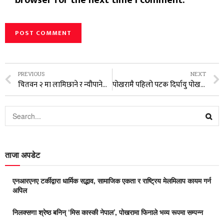
browser for the next time I comment.
PREVIOUS
NEXT
चितवन २ मा लामिछाने र न्यौपानेले भोट हाल्न नपाउने, श्रेष्ठले भने गरे मतदान
पोखरामै पहिलो पटक दिर्घायु पोखरा अस्पतालमा ल्याप्रोस्कोपी विधिबाट पाठेघर सम्बन्धी शल्यक्रिया हुने।
ताजा अपडेट
एनआरएनए टर्कीद्वारा धार्मिक सद्भाव, सामाजिक एकता र राष्ट्रिय मेलमिलाप कायम गर्न
अपिल
निलक्सणा श्रेष्ठ बनिन् ‘मिस कास्की नेपाल’, पोखरामा फिनाले भव्य रूपमा सम्पन्न