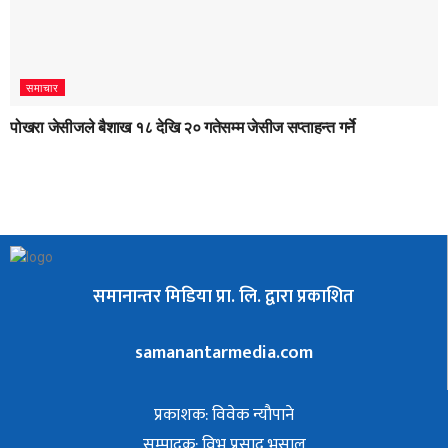
समाचार
पोखरा जेसीजले बैशाख १८ देखि २० गतेसम्म जेसीज सप्ताहन्त गर्ने
समानान्तर मिडिया प्रा. लि. द्वारा प्रकाशित
samanantarmedia.com
प्रकाशक: विवेक न्याैपाने
सम्पादक: विभु प्रसाद भुसाल