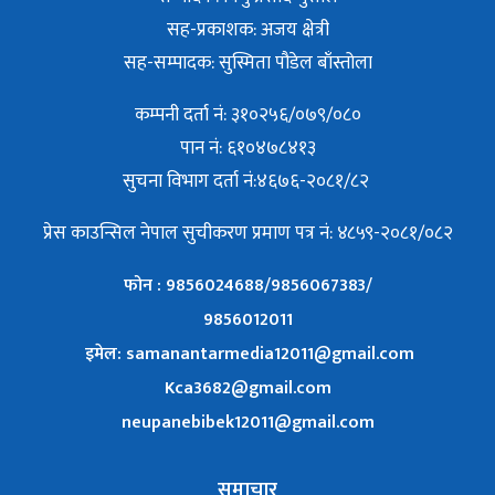
सह-प्रकाशक: अजय क्षेत्री
सह-सम्पादक: सुस्मिता पौडेल बाँस्तोला
कम्पनी दर्ता नं: ३१०२५६/०७९/०८०
पान नं: ६१०४७८४१३
सुचना विभाग दर्ता नं:४६७६-२०८१/८२
प्रेस काउन्सिल नेपाल सुचीकरण प्रमाण पत्र नं: ४८५९-२०८१/०८२
फोन : 9856024688/9856067383/
9856012011
इमेल: samanantarmedia12011@gmail.com
Kca3682@gmail.com
neupanebibek12011@gmail.com
समाचार