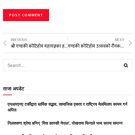
PREVIOUS
NEXT
श्री गण्डकी कोटिहोम महायज्ञका हरेक कार्यक्रममा वार्ड परिवार साथमा छः अध्यक्ष राधिका शाह
गण्डकी कोटिहोम उत्सवको रौनक: वडाध्यक्षदेखि प्रेस रजिस्टारसम्मको नाचगानले महायज्ञमा थपियो उर्जा
ताजा अपडेट
एनआरएनए टर्कीद्वारा धार्मिक सद्भाव, सामाजिक एकता र राष्ट्रिय मेलमिलाप कायम गर्न
अपिल
निलक्सणा श्रेष्ठ बनिन् ‘मिस कास्की नेपाल’, पोखरामा फिनाले भव्य रूपमा सम्पन्न