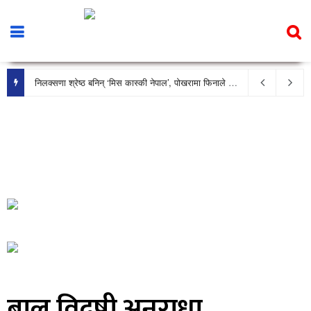
निलक्सणा श्रेष्ठ बनिन् ‘मिस कास्की नेपाल’, पोखरामा फिनाले भव्य रूपमा सम्पन्न
बाल विदुषी अनुराधा