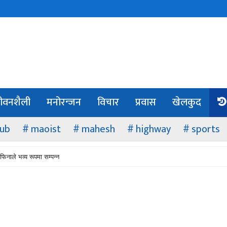
ीवनशैली
मनोरन्जन
विचार
प्रवास
खेलकुद
lub
maoist
mahesh
highway
sports
फिनाले भव्य रूपमा सम्पन्न