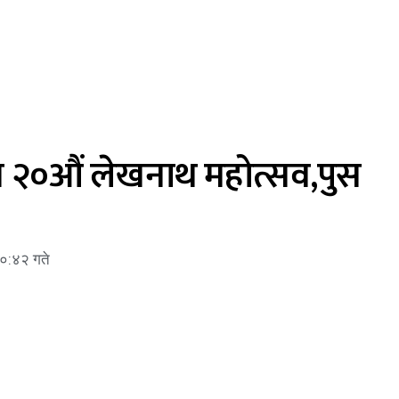
सव २०औं लेखनाथ महोत्सव,पुस
०:४२ गते