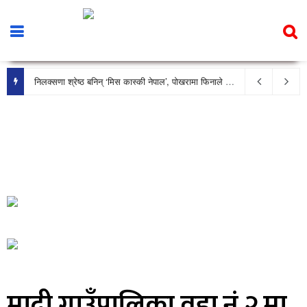
निलक्सणा श्रेष्ठ बनिन् ‘मिस कास्की नेपाल’, पोखरामा फिनाले भव्य रूपमा सम्पन्न
मादी गाउँपालिका वडा नं २ मा