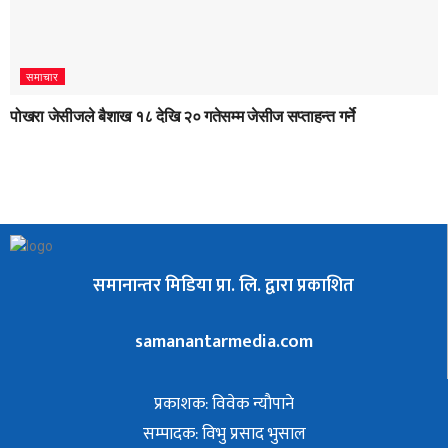
समाचार
पोखरा जेसीजले बैशाख १८ देखि २० गतेसम्म जेसीज सप्ताहन्त गर्ने
समानान्तर मिडिया प्रा. लि. द्वारा प्रकाशित
samanantarmedia.com
प्रकाशक: विवेक न्याैपाने
सम्पादक: विभु प्रसाद भुसाल