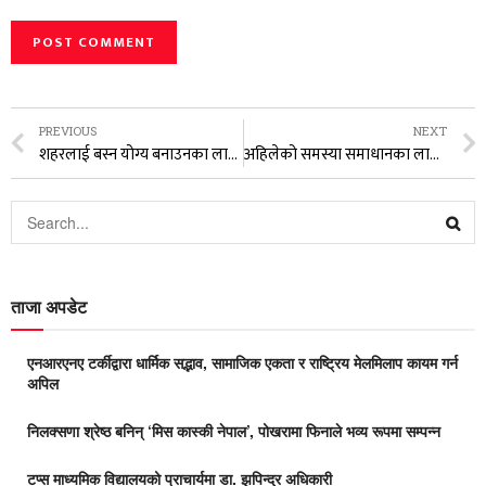
PREVIOUS
NEXT
शहरलाई बस्न योग्य बनाउनका लागि गर्नुपर्ने काममा विशेष ध्यान दिने :मन्त्री प्रकाशमान सिंह
अहिलेको समस्या समाधानका लागि युवा नेतृत्वमा आउनुपर्छ–तिमिल्सिना
ताजा अपडेट
एनआरएनए टर्कीद्वारा धार्मिक सद्भाव, सामाजिक एकता र राष्ट्रिय मेलमिलाप कायम गर्न
अपिल
निलक्सणा श्रेष्ठ बनिन् ‘मिस कास्की नेपाल’, पोखरामा फिनाले भव्य रूपमा सम्पन्न
टप्स माध्यमिक विद्यालयको प्राचार्यमा डा. झपिन्द्र अधिकारी