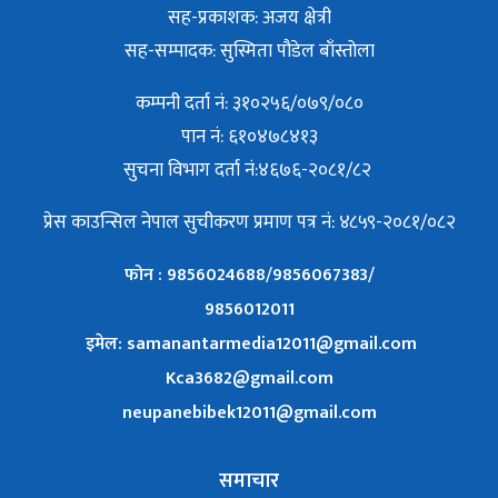
सह-प्रकाशक: अजय क्षेत्री
सह-सम्पादक: सुस्मिता पौडेल बाँस्तोला
कम्पनी दर्ता नं: ३१०२५६/०७९/०८०
पान नं: ६१०४७८४१३
सुचना विभाग दर्ता नं:४६७६-२०८१/८२
प्रेस काउन्सिल नेपाल सुचीकरण प्रमाण पत्र नं: ४८५९-२०८१/०८२
फोन : 9856024688/9856067383/
9856012011
इमेल: samanantarmedia12011@gmail.com
Kca3682@gmail.com
neupanebibek12011@gmail.com
समाचार