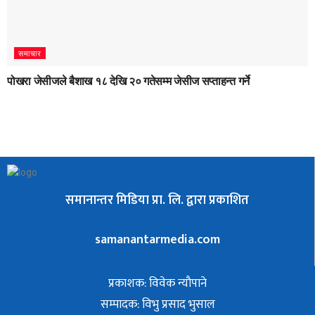
समाचार
पोखरा जेसीजले बैशाख १८ देखि २० गतेसम्म जेसीज सप्ताहन्त गर्ने
समानान्तर मिडिया प्रा. लि. द्वारा प्रकाशित
samanantarmedia.com
प्रकाशक: विवेक न्याैपाने
सम्पादक: विभु प्रसाद भुसाल