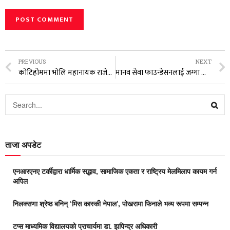
PREVIOUS
NEXT
कोटिहोममा भोलि महानायक राजेश हामाल आउँदै
मानव सेवा फाउन्डेसनलाई जग्गा दान गर्ने भक्तजनको लर्को
ताजा अपडेट
एनआरएनए टर्कीद्वारा धार्मिक सद्भाव, सामाजिक एकता र राष्ट्रिय मेलमिलाप कायम गर्न
अपिल
निलक्सणा श्रेष्ठ बनिन् ‘मिस कास्की नेपाल’, पोखरामा फिनाले भव्य रूपमा सम्पन्न
टप्स माध्यमिक विद्यालयको प्राचार्यमा डा. झपिन्द्र अधिकारी