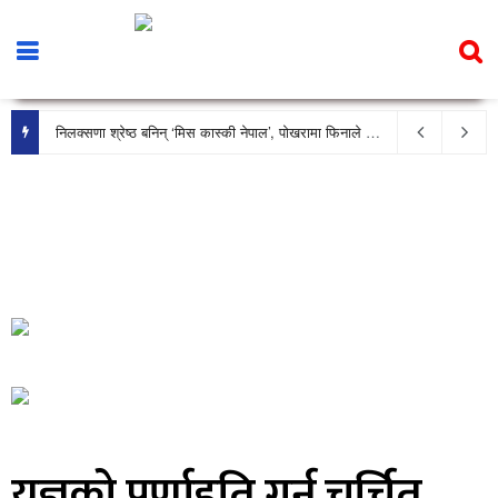
निलक्सणा श्रेष्ठ बनिन् ‘मिस कास्की नेपाल’, पोखरामा फिनाले भव्य रूपमा सम्पन्न
यज्ञको पूर्णाहुति गर्न चर्चित