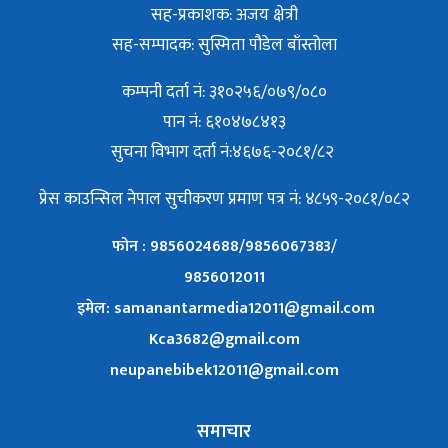
सह-प्रकाशक: अजय क्षेत्री
सह-सम्पादक: सुस्मिता पौडेल बाँस्तोला
कम्पनी दर्ता नं: ३१०२५६/०७९/०८०
पान नं: ६१०४७८४१३
सुचना विभाग दर्ता नं:४६७६-२०८१/८२
प्रेस काउन्सिल नेपाल सुचीकरण प्रमाण पत्र नं: ४८५९-२०८१/०८२
फोन : 9856024688/9856067383/
9856012011
इमेल: samanantarmedia12011@gmail.com
Kca3682@gmail.com
neupanebibek12011@gmail.com
समाचार