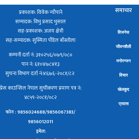
समाचार
प्रकाशक: विवेक न्याैपाने
सम्पादक: विभु प्रसाद भुसाल
सह-प्रकाशक: अजय क्षेत्री
विजनेस
सह-सम्पादक: सुस्मिता पौडेल बाँस्तोला
जीवनशैली
कम्पनी दर्ता नं: ३१०२५६/०७९/०८०
मनोरन्जन
पान नं: ६१०४७८४१३
सुचना विभाग दर्ता नं:४६७६-२०८१/८२
विचार
प्रेस काउन्सिल नेपाल सुचीकरण प्रमाण पत्र नं:
खेलकुद
४८५९-२०८१/०८२
प्रवास
फोन : 9856024688/9856067383/
9856012011
इमेल: