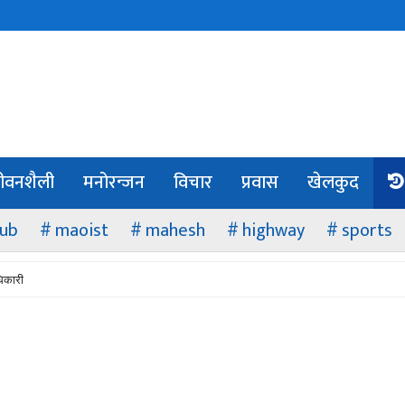
ीवनशैली
मनोरन्जन
विचार
प्रवास
खेलकुद
lub
maoist
mahesh
highway
sports
धिकारी