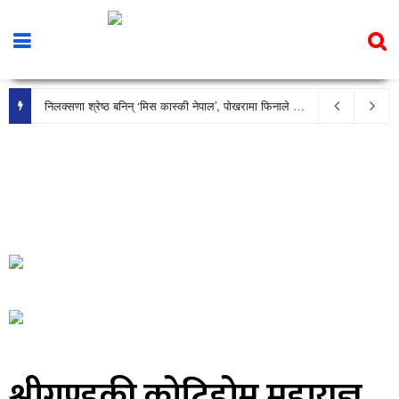
निलक्सणा श्रेष्ठ बनिन् ‘मिस कास्की नेपाल’, पोखरामा फिनाले भव्य रूपमा सम्पन्न
श्रीगण्डकी कोटिहोम महायज्ञ