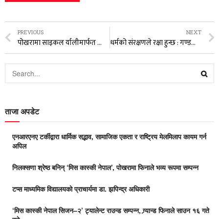
PREVIOUS
NEXT
पोखरामा साइकल र्यालीमार्फत स्वास्थ्य, वातावरण र पर्यटन प्रवर्द्धनको सन्देश
धर्मको संरक्षणले रक्षा हुन्छ : गण्डकी कोटिहोम महायज्ञमा वरिष्ठ पत्रकार प्रकाश सुवेदीको प्रेरणादायी विचार
ताजा अपडेट
एनआरएनए टर्कीद्वारा धार्मिक सद्भाव, सामाजिक एकता र राष्ट्रिय मेलमिलाप कायम गर्न
अपिल
निलक्सणा श्रेष्ठ बनिन् ‘मिस कास्की नेपाल’, पोखरामा फिनाले भव्य रूपमा सम्पन्न
टप्स माध्यमिक विद्यालयको प्राचार्यमा डा. झपिन्द्र अधिकारी
‘मिस कास्की नेपाल सिजन–२’ ट्यालेन्ट राउन्ड सम्पन्न, ग्र्यान्ड फिनाले साउन १६ गते