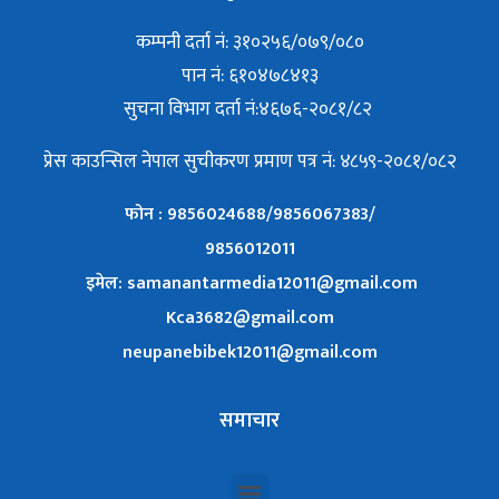
कम्पनी दर्ता नं: ३१०२५६/०७९/०८०
पान नं: ६१०४७८४१३
सुचना विभाग दर्ता नं:४६७६-२०८१/८२
प्रेस काउन्सिल नेपाल सुचीकरण प्रमाण पत्र नं: ४८५९-२०८१/०८२
फोन : 9856024688/9856067383/
9856012011
इमेल: samanantarmedia12011@gmail.com
Kca3682@gmail.com
neupanebibek12011@gmail.com
समाचार