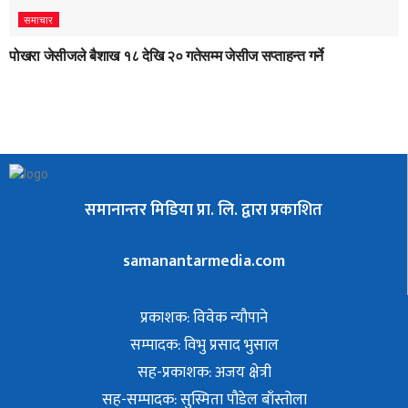
समाचार
पोखरा जेसीजले बैशाख १८ देखि २० गतेसम्म जेसीज सप्ताहन्त गर्ने
समानान्तर मिडिया प्रा. लि. द्वारा प्रकाशित
samanantarmedia.com
प्रकाशक: विवेक न्याैपाने
सम्पादक: विभु प्रसाद भुसाल
सह-प्रकाशक: अजय क्षेत्री
सह-सम्पादक: सुस्मिता पौडेल बाँस्तोला