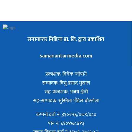
समानान्तर मिडिया प्रा. लि. द्वारा प्रकाशित
samanantarmedia.com
प्रकाशक: विवेक न्याैपाने
सम्पादक: विभु प्रसाद भुसाल
सह-प्रकाशक: अजय क्षेत्री
सह-सम्पादक: सुस्मिता पौडेल बाँस्तोला
कम्पनी दर्ता नं: ३१०२५६/०७९/०८०
पान नं: ६१०४७८४१३