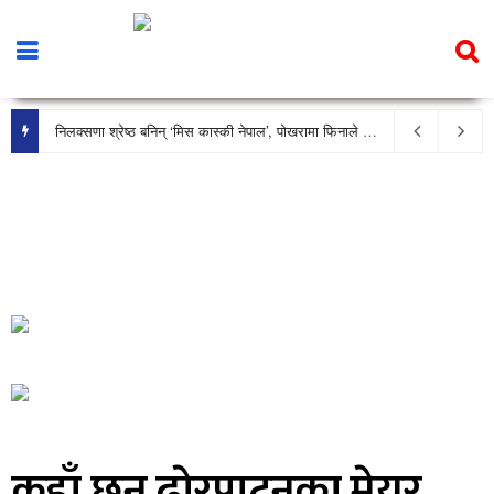
निलक्सणा श्रेष्ठ बनिन् ‘मिस कास्की नेपाल’, पोखरामा फिनाले भव्य रूपमा सम्पन्न
कहाँ छन् ढाेरपाटनका मेयर