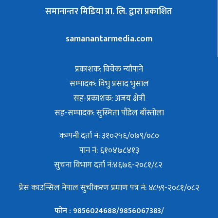
समानान्तर मिडिया प्रा. लि. द्वारा प्रकाशित
samanantarmedia.com
प्रकाशक: विवेक न्याैपाने
सम्पादक: विभु प्रसाद भुसाल
सह-प्रकाशक: अजय क्षेत्री
सह-सम्पादक: सुस्मिता पौडेल बाँस्तोला
कम्पनी दर्ता नं: ३१०२५६/०७९/०८०
पान नं: ६१०४७८४१३
सुचना विभाग दर्ता नं:४६७६-२०८१/८२
प्रेस काउन्सिल नेपाल सुचीकरण प्रमाण पत्र नं: ४८५९-२०८१/०८२
फोन : 9856024688/9856067383/