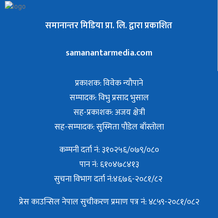
समानान्तर मिडिया प्रा. लि. द्वारा प्रकाशित
samanantarmedia.com
प्रकाशक: विवेक न्याैपाने
सम्पादक: विभु प्रसाद भुसाल
सह-प्रकाशक: अजय क्षेत्री
सह-सम्पादक: सुस्मिता पौडेल बाँस्तोला
कम्पनी दर्ता नं: ३१०२५६/०७९/०८०
पान नं: ६१०४७८४१३
सुचना विभाग दर्ता नं:४६७६-२०८१/८२
प्रेस काउन्सिल नेपाल सुचीकरण प्रमाण पत्र नं: ४८५९-२०८१/०८२