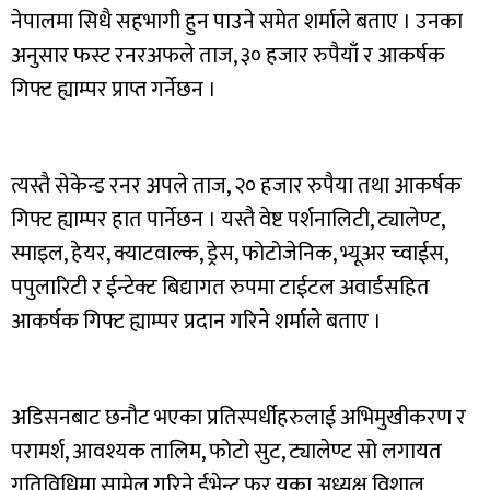
नेपालमा सिधै सहभागी हुन पाउने समेत शर्माले बताए । उनका
अनुसार फस्ट रनरअफले ताज, ३० हजार रुपैयाँ र आकर्षक
गिफ्ट ह्याम्पर प्राप्त गर्नेछन ।
त्यस्तै सेकेन्ड रनर अपले ताज, २० हजार रुपैया तथा आकर्षक
गिफ्ट ह्याम्पर हात पार्नेछन । यस्तै वेष्ट पर्शनालिटी, ट्यालेण्ट,
स्माइल, हेयर, क्याटवाल्क, ड्रेस, फोटोजेनिक, भ्यूअर च्वाईस,
पपुलारिटी र ईन्टेक्ट बिद्यागत रुपमा टाईटल अवार्डसहित
आकर्षक गिफ्ट ह्याम्पर प्रदान गरिने शर्माले बताए ।
अडिसनबाट छनौट भएका प्रतिस्पर्धीहरुलाई अभिमुखीकरण र
परामर्श, आवश्यक तालिम, फोटो सुट, ट्यालेण्ट सो लगायत
गतिविधिमा सामेल गरिने ईभेन्ट फर यूका अध्यक्ष विशाल