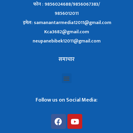
फोन : 9856024688/9856067383/
9856012011
इमेल: samanantarmedia12011@gmail.com
Kca3682@gmail.com
neupanebibek12011@gmail.com
समाचार
Follow us on Social Media: