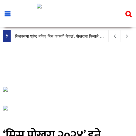
निलक्सणा श्रेष्ठ बनिन् ‘मिस कास्की नेपाल’, पोखरामा फिनाले भव्य रूपमा सम्पन्न
‘मिस पोखरा २०२४’ हुने