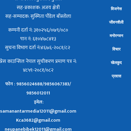
सह-प्रकाशक: अजय क्षेत्री
विजनेस
सह-सम्पादक: सुस्मिता पौडेल बाँस्तोला
जीवनशैली
कम्पनी दर्ता नं: ३१०२५६/०७९/०८०
मनोरन्जन
पान नं: ६१०४७८४१३
सुचना विभाग दर्ता नं:४६७६-२०८१/८२
विचार
प्रेस काउन्सिल नेपाल सुचीकरण प्रमाण पत्र नं:
खेलकुद
४८५९-२०८१/०८२
प्रवास
फोन : 9856024688/9856067383/
9856012011
इमेल:
samanantarmedia12011@gmail.com
Kca3682@gmail.com
neupanebibek12011@gmail.com