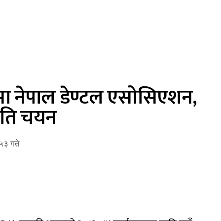
्वमा नेपाल डेण्टल एसोसिएशन,
िति चयन
५३ गते