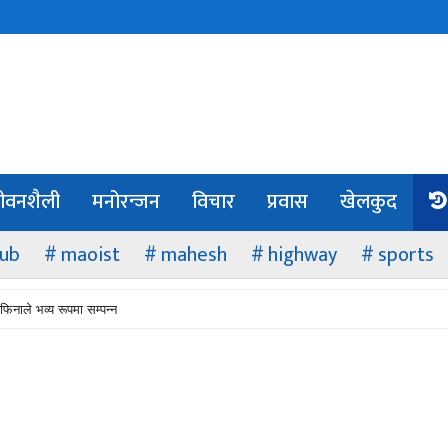
ीवनशैली
मनोरन्जन
विचार
प्रवास
खेलकुद
lub
maoist
mahesh
highway
sports
फिनाले भव्य रूपमा सम्पन्न