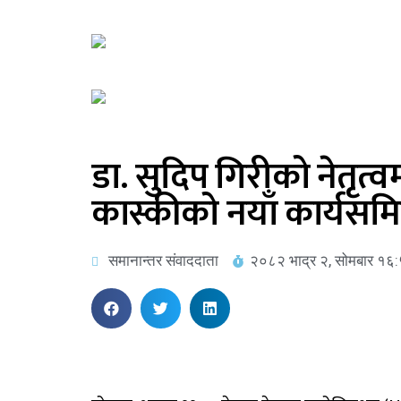
डा. सुदिप गिरीको नेतृत
कास्कीको नयाँ कार्यसम
समानान्तर संवाददाता
२०८२ भाद्र २, सोमबार १६: