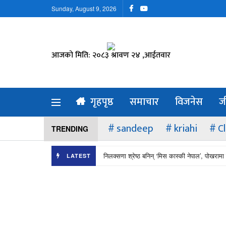
Sunday, August 9, 2026
आजको मिति: २०८३ श्रावण २४ ,आईतवार
गृहपृष्ठ
समाचार
विजनेस
ज
sandeep
kriahi
C
TRENDING
निलक्सणा श्रेष्ठ बनिन् ‘मिस कास्की नेपाल’, पोखरामा 
LATEST