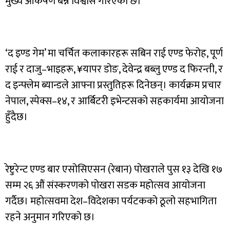
मुख्य आकर्षण बन्ने विश्वास गरिएको छ।
‘द इण्ड गेम’ मा चर्चित कलाकारहरू सबिन राई एण्ड फेरोह, पूर्ण
राई र दाजु–भाइहरू, ¥यापर डोङ, देवेन्द्र बब्लु एण्ड द फिरन्ती, र
द इन्फ्लेम ब्यान्डले आफ्ना प्रस्तुतिहरू दिनेछन्। कार्यक्रम प्रचार
नेपाल, स्पेक्स–१४, र आर्बिटरी इभेन्टसको सहकार्यमा आयोजना
हुँदैछ।
रेष्टुरेन्ट एण्ड बार एसोसिएसन (रेबान) पोखराले पुस १३ देखि १७
सम्म २६ औं संस्करणको पोखरा सडक महोत्सव आयोजना
गर्दैछ। महोत्सवमा देश–विदेशका पर्यटकको ठूलो सहभागिता
रहने अनुमान गरिएको छ।