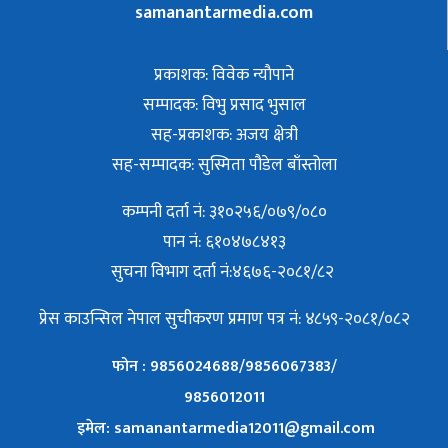
samanantarmedia.com
प्रकाशक: विवेक न्याैपाने
सम्पादक: विभु प्रसाद भुसाल
सह-प्रकाशक: अजय क्षेत्री
सह-सम्पादक: सुस्मिता पौडेल बाँस्तोला
कम्पनी दर्ता नं: ३१०२५६/०७९/०८०
पान नं: ६१०४७८४१३
सुचना विभाग दर्ता नं:४६७६-२०८१/८२
प्रेस काउन्सिल नेपाल सुचीकरण प्रमाण पत्र नं: ४८५९-२०८१/०८२
फोन : 9856024688/9856067383/
9856012011
इमेल: samanantarmedia12011@gmail.com