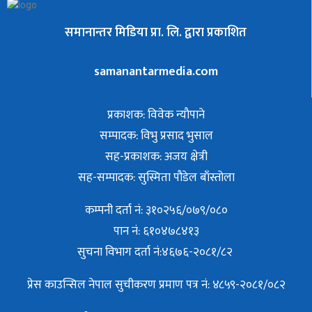
समानान्तर मिडिया प्रा. लि. द्वारा प्रकाशित
samanantarmedia.com
प्रकाशक: विवेक न्याैपाने
सम्पादक: विभु प्रसाद भुसाल
सह-प्रकाशक: अजय क्षेत्री
सह-सम्पादक: सुस्मिता पौडेल बाँस्तोला
कम्पनी दर्ता नं: ३१०२५६/०७९/०८०
पान नं: ६१०४७८४१३
सुचना विभाग दर्ता नं:४६७६-२०८१/८२
प्रेस काउन्सिल नेपाल सुचीकरण प्रमाण पत्र नं: ४८५९-२०८१/०८२