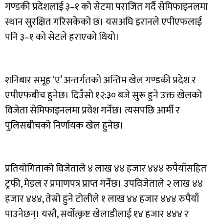
गण्डकी प्रदेशलाई ३–१ को सेटमा पराजित गर्दै सेमिफाइनलमा
स्थान सुरक्षित गरिसकेको छ। यसअघि इरानले एपीएफलाई
पनि ३–१ को सेटले हराएको थियो।
शनिबार समूह ‘ए’ अन्तर्गतको अन्तिम खेल गण्डकी प्रदेश र
एपीएफबीच हुनेछ। दिउँसो १२:३० बजे सुरू हुने उक्त खेलको
विजेता सेमिफाइनलमा प्रवेश गर्नेछ। त्यसपछि आर्मी र
पुलिसबीचको निर्णायक खेल हुनेछ।
प्रतियोगिताको विजेताले ४ लाख ४४ हजार ४४४ रुपैयाँसहित
ट्रफी, मेडल र प्रमाणपत्र प्राप्त गर्नेछ। उपविजेताले २ लाख ४४
हजार ४४४, तेस्रो हुने टोलीले १ लाख ४४ हजार ४४४ रुपैयाँ
पाउनेछन्। यस्तै, सर्वोत्कृष्ट खेलाडीलाई १४ हजार ४४४ र