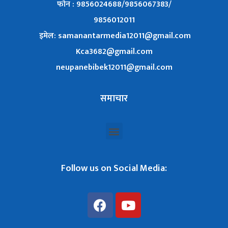
फोन : 9856024688/9856067383/
9856012011
इमेल: samanantarmedia12011@gmail.com
Kca3682@gmail.com
neupanebibek12011@gmail.com
समाचार
Follow us on Social Media: