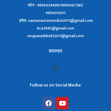
फोन : 9856024688/9856067383/
9856012011
इमेल: samanantarmedia12011@gmail.com
Kca3682@gmail.com
neupanebibek12011@gmail.com
समाचार
Follow us on Social Media: