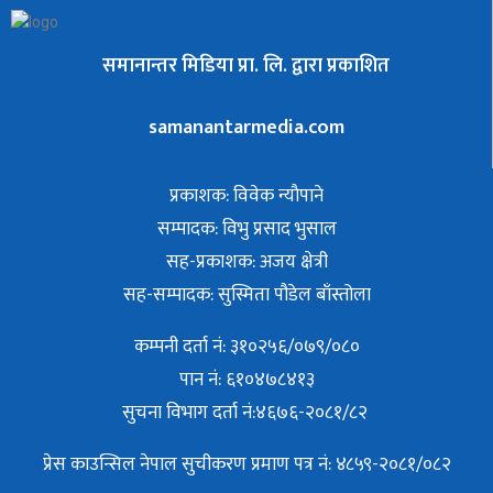
समानान्तर मिडिया प्रा. लि. द्वारा प्रकाशित
samanantarmedia.com
प्रकाशक: विवेक न्याैपाने
सम्पादक: विभु प्रसाद भुसाल
सह-प्रकाशक: अजय क्षेत्री
सह-सम्पादक: सुस्मिता पौडेल बाँस्तोला
कम्पनी दर्ता नं: ३१०२५६/०७९/०८०
पान नं: ६१०४७८४१३
सुचना विभाग दर्ता नं:४६७६-२०८१/८२
प्रेस काउन्सिल नेपाल सुचीकरण प्रमाण पत्र नं: ४८५९-२०८१/०८२