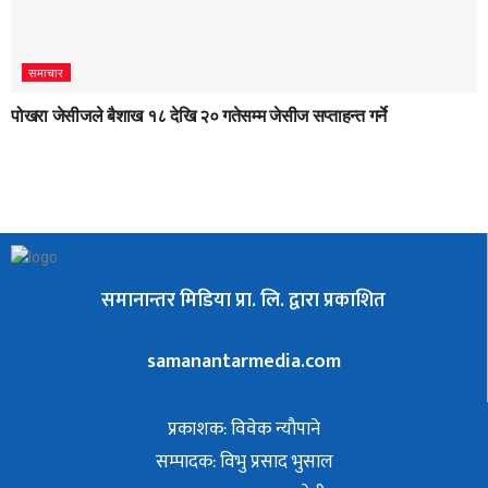
समाचार
पोखरा जेसीजले बैशाख १८ देखि २० गतेसम्म जेसीज सप्ताहन्त गर्ने
समानान्तर मिडिया प्रा. लि. द्वारा प्रकाशित
samanantarmedia.com
प्रकाशक: विवेक न्याैपाने
सम्पादक: विभु प्रसाद भुसाल