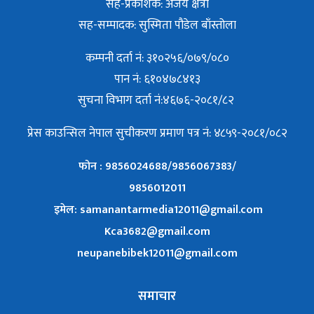
सह-प्रकाशक: अजय क्षेत्री
सह-सम्पादक: सुस्मिता पौडेल बाँस्तोला
कम्पनी दर्ता नं: ३१०२५६/०७९/०८०
पान नं: ६१०४७८४१३
सुचना विभाग दर्ता नं:४६७६-२०८१/८२
प्रेस काउन्सिल नेपाल सुचीकरण प्रमाण पत्र नं: ४८५९-२०८१/०८२
फोन : 9856024688/9856067383/
9856012011
इमेल: samanantarmedia12011@gmail.com
Kca3682@gmail.com
neupanebibek12011@gmail.com
समाचार